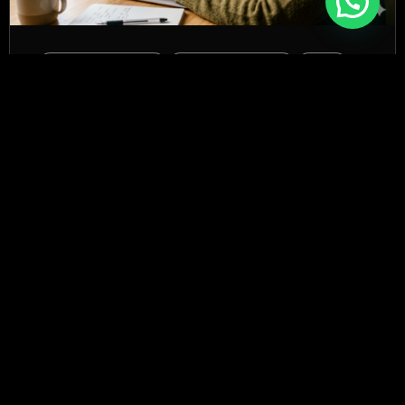
Desenvolvimento
Marketing Digital
SEO
Guia completo CH: como tornar seu site
referência n.º 1 para respostas de IA