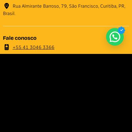
Rua Almirante Barroso, 79, São Francisco, Curitiba, PR,
Brasil.
Fale conosco
+55 41 3046 3366
staff@creativehut.com.br
Reconhecimentos deste site