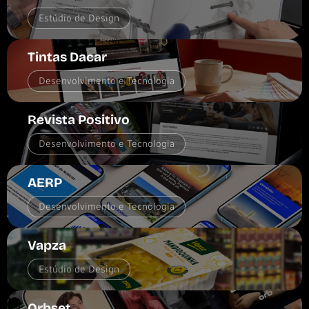
Estúdio de Design
Tintas Dacar
Desenvolvimento e Tecnologia
Revista Positivo
Desenvolvimento e Tecnologia
AERP
Desenvolvimento e Tecnologia
Vapza
Estúdio de Design
Orbset