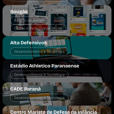
Sougás
Estúdio de Design
Gestão e Performance Digital
Alta Defensivos
Desenvolvimento e Tecnologia
Estádio Athletico Paranaense
Desenvolvimento e Tecnologia
CADE Paraná
Desenvolvimento e Tecnologia
Centro Marista de Defesa da Infância