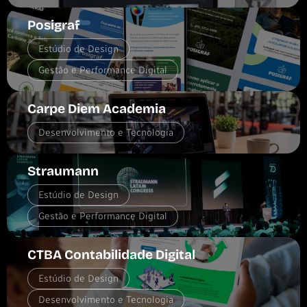
Posigraf
Estúdio de Design
Gestão e Performance Digital
Carpe Diem Academia
Desenvolvimento e Tecnologia
Straumann
Estúdio de Design
Gestão e Performance Digital
CTBA Contabilidade Digital
Estúdio de Design
Desenvolvimento e Tecnologia