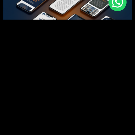
Marketing Digital
Negócios
SEO
Como o design influencia o SEO do seu
site e por que isso importa para o
crescimento do seu negócio