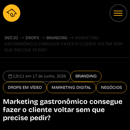
INÍCIO
DROPS
BRANDING
MARKETING
GASTRONÔMICO CONSEGUE FAZER O CLIENTE VOLTAR SEM
QUE PRECISE PEDIR?
12h11 em 17 de junho, 2026
BRANDING
DROPS EM VÍDEO
MARKETING DIGITAL
NEGÓCIOS
Marketing gastronômico consegue
fazer o cliente voltar sem que
precise pedir?