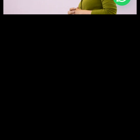
Marketing Digital
Negócios
SEO
4 erros que os publishers cometem na
era da IA, segundo o Google, e o que
fazer diferente