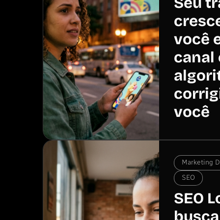
Seu t
cresc
você 
canal 
algori
corrig
você
Marketing Di
SEO
SEO L
busca