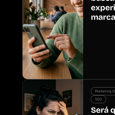
exper
marc
Marketing Di
SEO
Será 