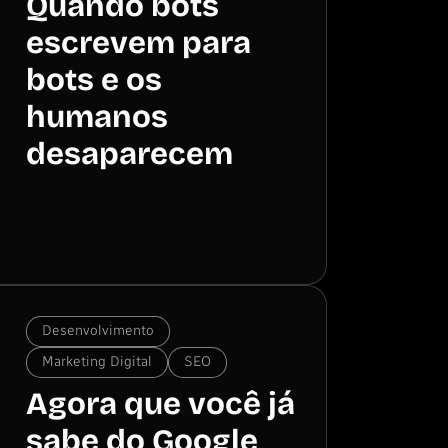
Quando bots
escrevem para
bots e os
humanos
desaparecem
Desenvolvimento
Marketing Digital
SEO
Agora que você já
sabe do Google