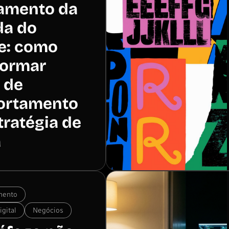
amento da
da do
te: como
formar
 de
ortamento
tratégia de
a
mento
gital
Negócios