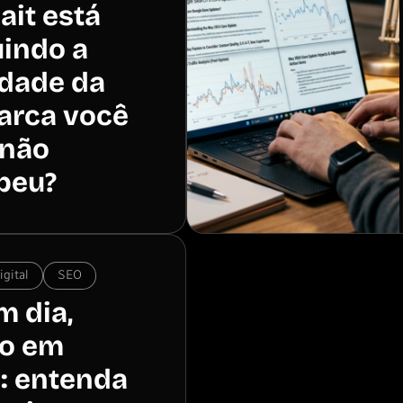
ait está
uindo a
idade da
arca você
 não
beu?
gital
SEO
m dia,
go em
: entenda