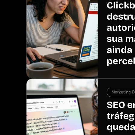
Clickb
destr
autor
sua m
ainda
perce
Marketing Di
SEO e
tráfe
queda