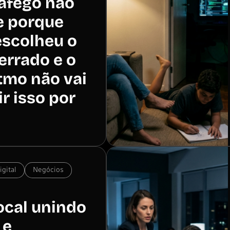
ráfego não
e porque
escolheu o
errado e o
tmo não vai
ir isso por
gital
Negócios
ocal unindo
 e