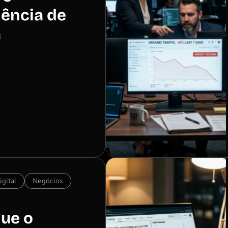
iência de
a
gital
Negócios
que o