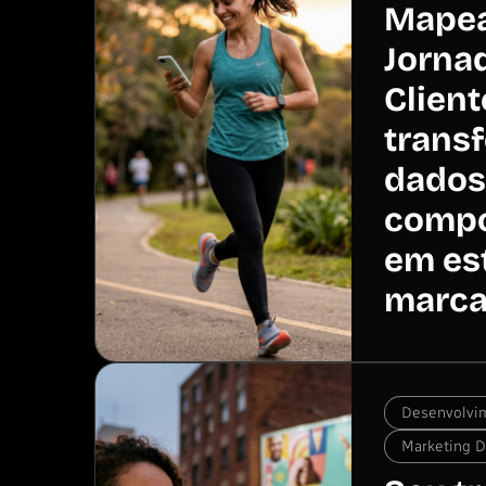
Mape
Jorna
Clien
trans
dados
comp
em es
marc
Desenvolvi
Marketing Di