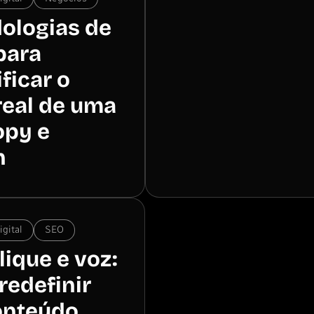
ologias de
para
ficar o
real de uma
opy e
n
gital
SEO
lique e voz:
redefinir
onteúdo