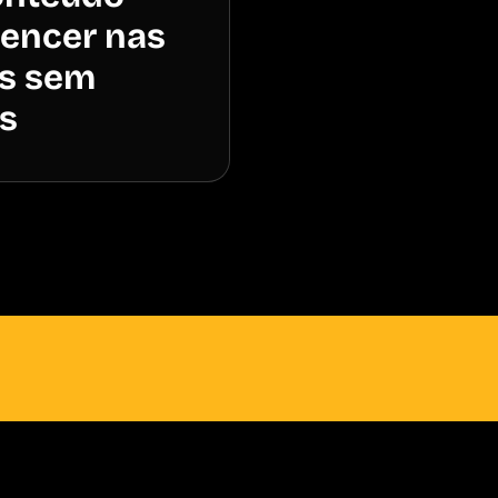
vencer nas
s sem
es