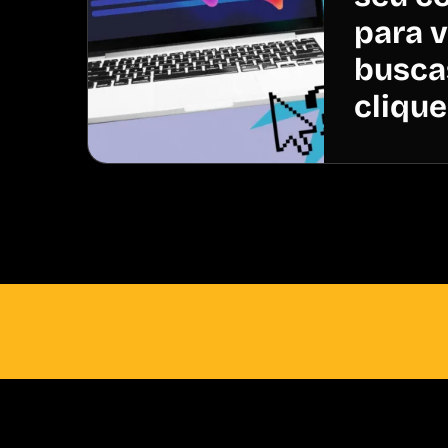
para 
busca
cliqu
Vamos juntos