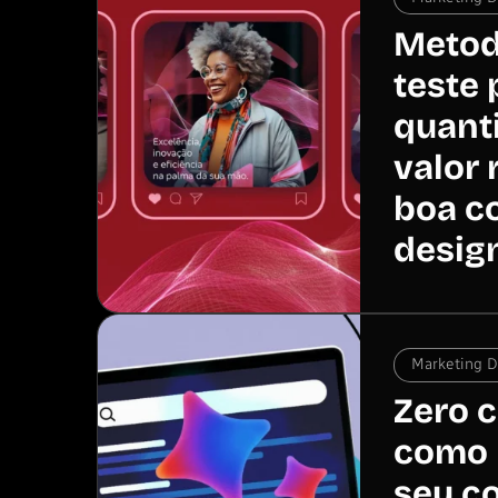
Metod
teste 
quanti
valor 
boa c
desig
Marketing Di
Zero c
como 
seu c