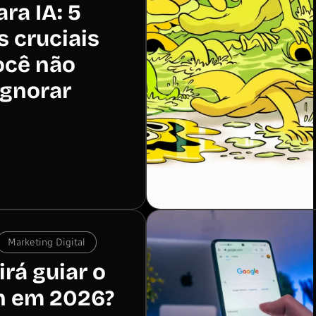
ra IA: 5
 cruciais
ocê não
ignorar
Marketing Digital
irá guiar o
n em 2026?