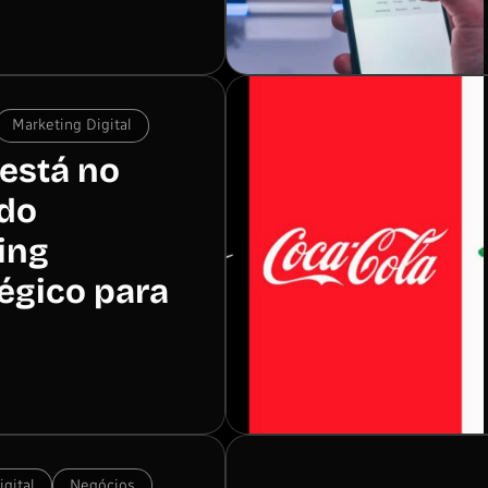
Marketing Digital
está no
 do
ing
égico para
gital
Negócios