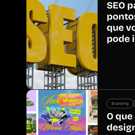
SEO pa
pontos
que v
pode 
Branding
O que 
desig