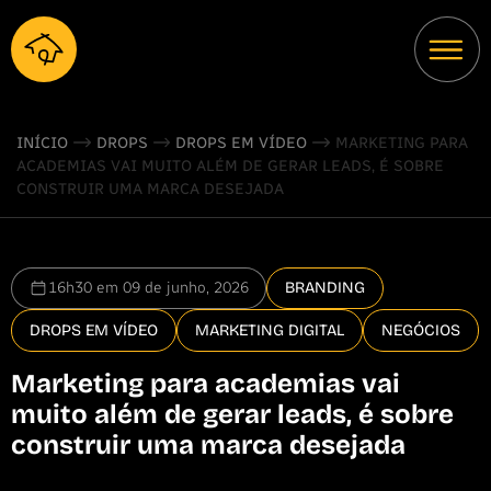
INÍCIO
DROPS
DROPS EM VÍDEO
MARKETING PARA
ACADEMIAS VAI MUITO ALÉM DE GERAR LEADS, É SOBRE
CONSTRUIR UMA MARCA DESEJADA
16h30 em 09 de junho, 2026
BRANDING
DROPS EM VÍDEO
MARKETING DIGITAL
NEGÓCIOS
Marketing para academias vai
muito além de gerar leads, é sobre
construir uma marca desejada